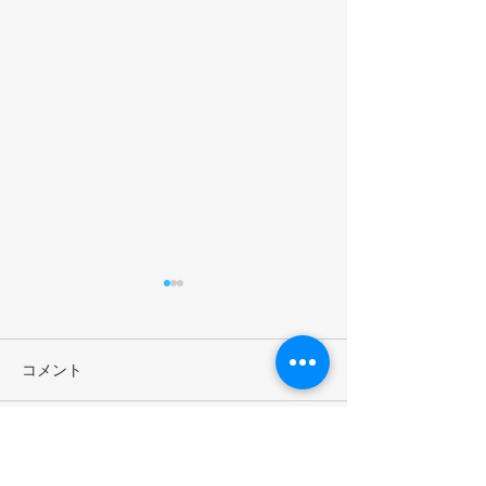
コメント
長谷川祐弘 KPCセンター
京都平和構築セ
コメントを追加…
長と星野俊也 KPC評議員
評議員の星野俊