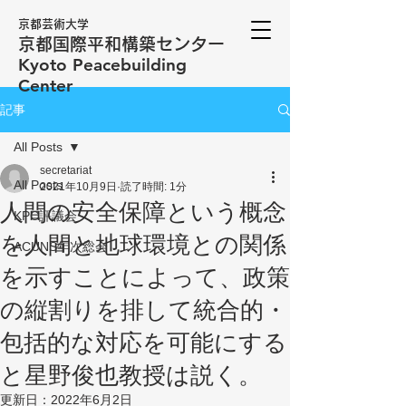
京都芸術大学
京都国際平和構築センター
​Kyoto Peacebuilding
Center
記事
All Posts
secretariat
All Posts
2021年10月9日
読了時間: 1分
人間の安全保障という概念
KPC評議会
を人間と地球環境との関係
ACUNS年次総会
を示すことによって、政策
の縦割りを排して統合的・
包括的な対応を可能にする
と星野俊也教授は説く。
更新日：
2022年6月2日