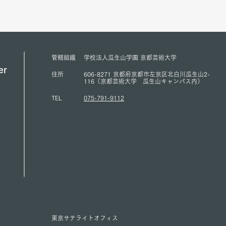
Director of KPC, and Mr.
Counc
Toshiya Hoshino, Councilor of
Peace
KPC, met with ACUNS
has s
President Courtney Smith at the
Presi
ACUNS Annual Conference
for U
管轄組織
学校法人瓜生山学園 京都芸術大学
held in Lisbon (July 1, 2026)
(13/6
er
住所
606-8271 京都府京都市左京区北白川瓜生山2-
116（京都芸術大学 瓜生山キャンパス内）
TEL
075-791-9112
東京サテライトオフィス