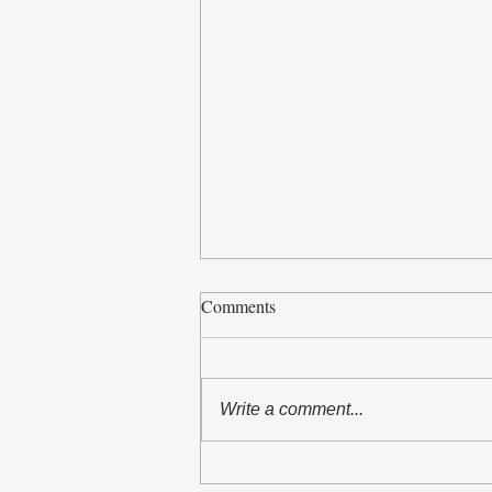
Comments
Write a comment...
The Asian Scholars` Dialogue