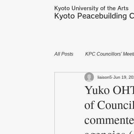
Kyoto University of the Arts
Kyoto Peacebuilding C
All Posts
KPC Councillors' Meet
liaison5
Jun 19, 2
Yuko OHT
of Council
commented