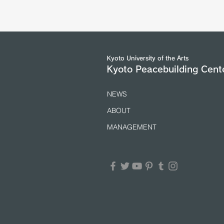
with Senior Officials of the
United Nations and International
Organizations in Geneva took
place from 5 to 7 July 2026.
(25/7/2026)
Kyoto University of the Arts
Kyoto Peacebuilding Cent
NEWS
ABOUT
MANAGEMENT