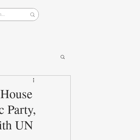
 House
c Party,
with UN