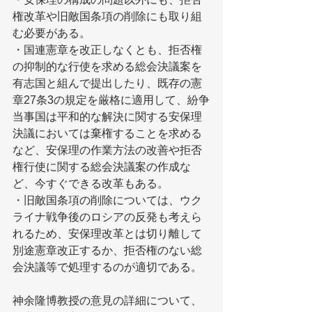
権改革や旧敵国条項の削除にも取り組
む必要がある。
・国連憲章を改正しなくとも、拒否権
の抑制的な行使を求める総会決議案を
有志国と組んで提出したり、既存の憲
章27条3の規定を厳格に適用して、紛争
当事国は平和的な解決に関する安保理
決議においては棄権することを求める
など、安保理の作業方法の改善や拒否
権行使に関する総会決議案の作成な
ど、今すぐできる改革もある。
・旧敵国条項の削除については、ウク
ライナ戦争後のロシアの反発も考えら
れるため、安保理改革とは切り離して
別途憲章改正するか、拒否権のない総
会決議等で処理するのが適切である。
神余隆博教授の意見の詳細について、