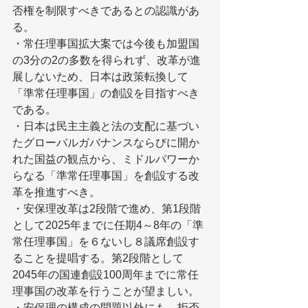
否権を制限すべきであるとの認識があ
る。
・常任理事国拡大案では今後も加盟国
の3分の2の多数を得られず、改革が進
展しないため、日本は政策転換して
「準常任理事国」の創設を目指すべき
である。
・日本は民主主義と法の支配に基づい
たグローバルガバナンスならびに開か
れた国益の観点から、ミドルパワーか
らなる「準常任理事国」を創設する改
革を推進すべき。
・安保理改革は2段階で進め、第1段階
として2025年までに任期4～8年の「準
常任理事国」を６ないし８議席創設す
ることを提唱する。第2段階として
2045年の国連創設100周年までに常任
理事国の改革を行うことが望ましい。
・安保理の構成の問題以外にも、拒否