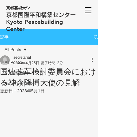
京都芸術大学
京都国際平和構築センター
​Kyoto Peacebuilding
Center
記事
All Posts
secretariat
All Posts
2023年4月25日
読了時間: 2分
国連改革検討委員会におけ
KPC評議会
る神余隆博大使の見解
ACUNS年次総会
更新日：
2023年5月1日