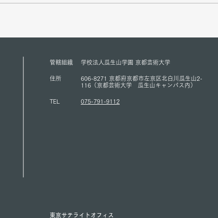
星野俊也 KPC評議員が
員の
ACUNS会長のコートニー・ス
会の
ミス氏と2026年７月１日リス
学で2
ボンで開催されたACUNS年次
され
研究大会で混とんとする国際
日に
管轄組織
学校法人瓜生山学園 京都芸術大学
状況においてのモルティラテ
KP
住所
606-8271 京都府京都市左京区北白川瓜生山2-
ラリズムと国連の役割りに関
氏を
116（京都芸術大学 瓜生山キャンパス内）
して討論した。（1/7/2026）
た。(1
TEL
075-791-9112
東京サテライトオフィス