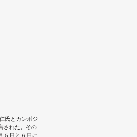
仁氏とカンボジ
殺害された。その
5 日と 6 日に