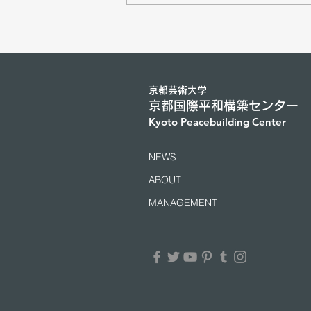
て、ジュネーブにて「アジア
の学者と国連および国際機関
の高官との対話」が開催され
た（2026年7月25日）
京都芸術大学
京都国際平和構築センター
​Kyoto Peacebuilding Center
NEWS
ABOUT
MANAGEMENT