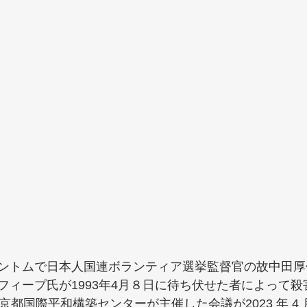
ントムで日本人国連ボランティア選挙監督官の故中田厚
フィープ氏が1993年4月８日に待ち伏せた者によって
都国際平和構築センターが主催した会議が2023 年 4 月 