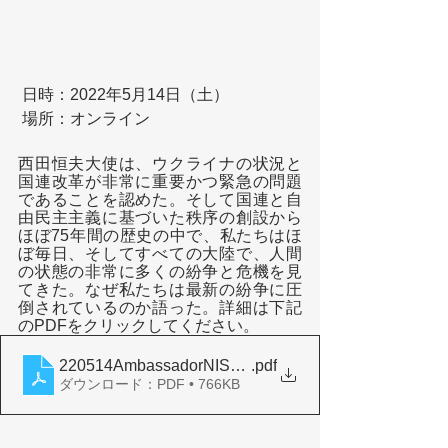
 日時：2022年5月14日（土）
 場所：オンライン
西田恒夫大使は、ウクライナの状況と
国連改革が非常に重要かつ緊急の問題
であることを認めた。そして国連と自
由民主主義に基づいた秩序の創設から
ほぼ75年間の歴史の中で、私たちはほ
ぼ毎日、そしてすべての大陸で、人間
の状態の非常に多くの紛争と危機を見
てきた。なぜ私たちは最新の紛争に圧
倒されているのか語った。詳細は下記
のPDFをクリックしてください。
220514AmbassadorNISHIDAreport
.pdf
ダウンロード：PDF • 766KB