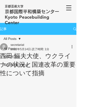
京都芸術大学
京都国際平和構築センター
​Kyoto Peacebuilding
Center
記事
All Posts
secretariat
All Posts
2022年5月14日
読了時間: 1分
西田 恒夫大使、ウクライ
KPC評議会
ナの状況と国連改革の重要
ACUNS年次総会
性について指摘