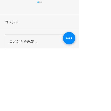
コメント
長谷川祐弘 KPCセンター
京都平和構築セ
コメントを追加…
長と星野俊也 KPC評議員
評議員の星野俊
がACUNS会長のコートニ
本国連学会の会
ー・スミス氏と2026年７
した。筑波大学で2
月１日リスボンで開催さ
月13-14日に開
れたACUNS年次研究大会
会の議長を務め
京都芸術大学
で混とんとする国際状況
は国連協会の副
京都国際平和構築センター
においてのモルティラテ
KPC センター
​Kyoto Peacebuilding Center
ラリズムと国連の役割り
祐弘氏を基調講
に関して討論した。
て紹介した。(13/6
管轄組織
（1/7/2026）
学校法人瓜生山学園 京都芸術大学