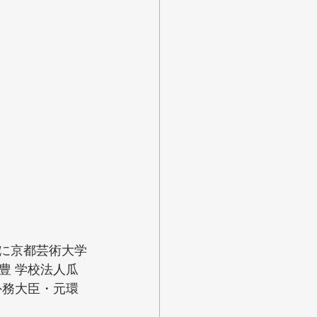
日に京都芸術大学
豊 学校法人瓜
外務大臣・元環