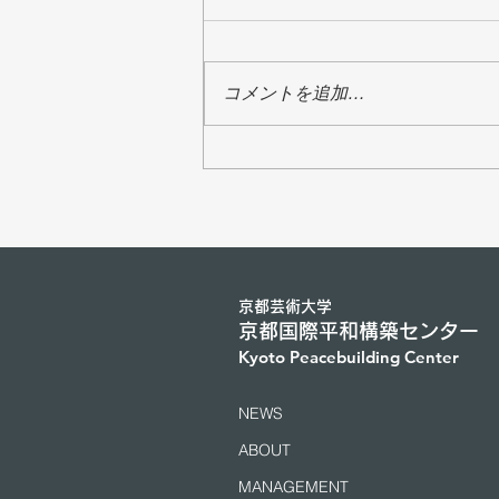
コメントを追加…
2026年7月5日から7日にかけ
て、ジュネーブにて「アジア
の学者と国連および国際機関
の高官との対話」が開催され
た（2026年7月25日）
京都芸術大学
京都国際平和構築センター
​Kyoto Peacebuilding Center
NEWS
ABOUT
MANAGEMENT