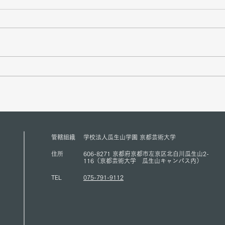
長谷川祐弘 KPCセンター長と
京都
星野俊也 KPC評議員が
員の
ACUNS会長のコートニー・ス
会の
ミス氏と2026年７月１日リス
学で2
ボンで開催されたACUNS年次
され
研究大会で混とんとする国際
日に
管轄組織
学校法人瓜生山学園 京都芸術大学
状況においてのモルティラテ
KP
住所
606-8271 京都府京都市左京区北白川瓜生山2-
ラリズムと国連の役割りに関
氏を
116（京都芸術大学 瓜生山キャンパス内）
して討論した。（1/7/2026）
た。(1
TEL
075-791-9112