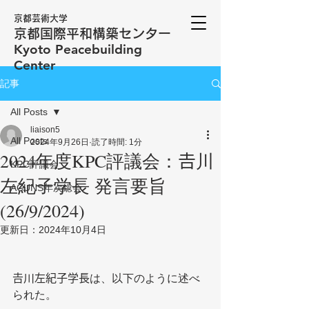
京都芸術大学
京都国際平和構築センター
​Kyoto Peacebuilding
Center
記事
All Posts
liaison5
All Posts
2024年9月26日
読了時間: 1分
2024年度KPC評議会：𠮷川
KPC評議会
左紀子学長 発言要旨
ACUNS年次総会
(26/9/2024)
更新日：
2024年10月4日
𠮷川左紀子学長は、以下のように述べ
られた。