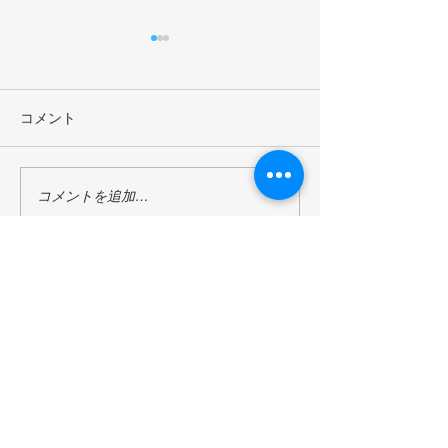
コメント
2024年度KPC評議会：明
京都国際平和構
コメントを追加…
石康 KPC評議委員会 名誉
ーの評議会が202
会長 発言要旨(26/9/2024)
日に東京の外苑
スで開催された
先立って、明治
館で昼食会を行
京都芸術大学
(26/9/2024)
京都国際平和構築センター
​Kyoto Peacebuilding Center
管轄組織